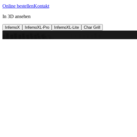
Online bestellen
Kontakt
In 3D ansehen
InfernoX
InfernoXL-Pro
InfernoXL-Lite
Char Grill
Preparing 3D view
Guide
InfernoX
Restaurant-quality performance in a compact design
InfernoX
i
Mit Freunden teilen
Maschine ansehen