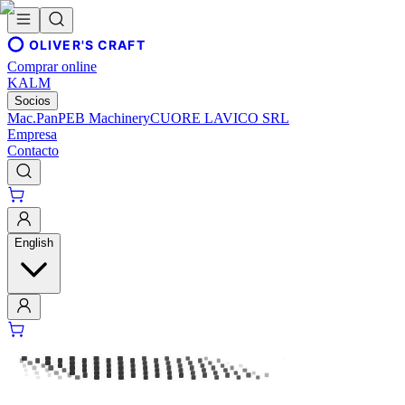
OLIVER'S CRAFT
Comprar online
KALM
Socios
Mac.Pan
PEB Machinery
CUORE LAVICO SRL
Empresa
Contacto
English