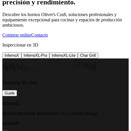
precisión y rendimiento.
Descubre los hornos Oliver's Craft, soluciones profesionales y
equipamiento excepcional para cocinas y espacios de producción
ambiciosos.
Comprar online
Contacto
Inspeccionar en 3D
InfernoX
InfernoXL-Pro
InfernoXL-Lite
Char Grill
Preparing 3D view
Guide
InfernoX
Restaurant-quality performance in a compact design
InfernoX